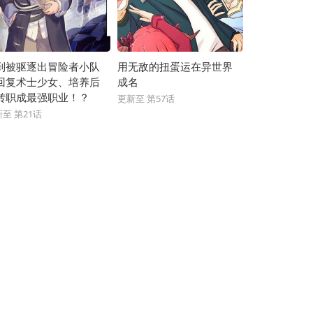
到被驱逐出冒险者小队
用无敌的扭蛋运在异世界
回复术士少女、培养后
成名
转职成最强职业！？
更新至 第57话
至 第21话