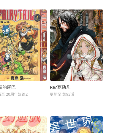
精的尾巴
Re?赛勒凡
至 20周年短篇2
更新至 第93话