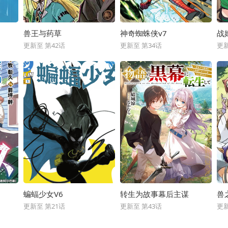
兽王与药草
神奇蜘蛛侠v7
战姬
更新至 第42话
更新至 第34话
更新
蝙蝠少女V6
转生为故事幕后主谋
兽
更新至 第21话
更新至 第43话
更新