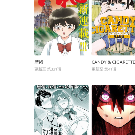
摩绪
CANDY & CIGARETTE
更新至 第331话
更新至 第41话