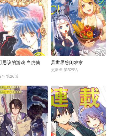
可思议的游戏 白虎仙
异世界悠闲农家
更新至 第329话
至 第26话