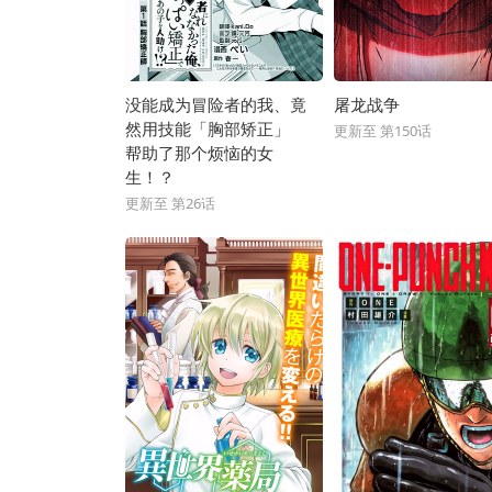
没能成为冒险者的我、竟
屠龙战争
然用技能「胸部矫正」
更新至 第150话
帮助了那个烦恼的女
生！？
更新至 第26话