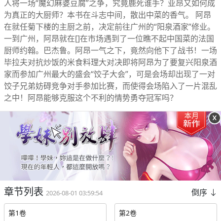
人将一场“魔幻麻婆豆腐”之争，究竟鹿死谁手？亚昂又如何成
为真正的大厨师？本书在斗志中间，散出中菜的香气。 阿昂
在就任菊下楼的主厨之前，决定前往广州的“阳泉酒家”修业。
一到广州，阿昂就在[]在市场遇到了一位瞧不起中国菜的法国
厨师约翰。巴杰鲁。阿昂一气之下，竟然向他下了战书！一场
毕拉夫对抗炒饭的米食料理大对决即将阿昂为了要复兴阳泉酒
家而参加广州最大的盛会“饺子大会”，可是会场却出现了一对
饺子兄弟妨碍竞争对手参加比赛，而使得会场陷入了一片混乱
之中！阿昂能够克服这个不利的情势勇夺冠军吗？
章节列表
倒序
2026-08-01 03:59:54
第1卷
第2卷