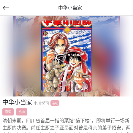
中华小当家
提
交
中华小当家
小川悦司
连载
恋爱
热血
清朝末期，四川省首屈一指的菜馆“菊下楼”，即将举行一场新
主厨的决赛。前任主厨之子亚昂面对曾是母亲的弟子绍安，两