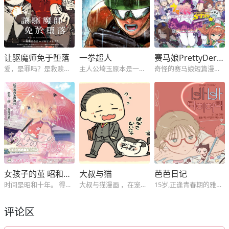
极03 智慧、行动及证据
极04 刻舟求剑
极05 在云雾中闪耀的光芒
极06 父亲的轮廓
让驱魔师免于堕落
一拳超人
赛马娘PrettyDerby短篇漫画集
极07 玛琉的影子
极08 未知的路标
爱，是罪吗？是救赎吗？这是在圣战中悄然萌生的爱与希望的故事——。
主人公埼玉原本是一名整日奔波于求职的普通人。3年前的一天偶然遇到了要对淘气少年下杀手的异变螃蟹人后，回忆起年少年时“想要成为英雄”的梦想，最终拼尽全力救下了淘气少年。之后通过拼命锻炼，埼玉终于脱胎换骨获得了最强的力量，但同时失去了头发成了光头。在独自做了一段时间英雄后，正式加入英雄协会，与众多英雄一
奇怪的赛马娘短篇漫画合集。
极09踏上旅程的食谱
极10 龙眠之城
极11 秉持升龙之心
极12 肉包姊妹
极13 魔性奔流
极14 献给天空的料理
极15 危险中的“妙计”
极16 穿越时空的竹笋
女孩子的茧 昭和式女仆闲话抄
大叔与猫
芭芭日记
时间是昭和十年。 得知父母不幸的消息，耀一郎从留学地英国回到了横须贺的老家。 迎接他的是一位名叫“茧”的蓝眼睛小女孩。 为了继承和久井家户主的他，他独自留在了宅邸里 他是他的专属佣人——。 一始是讨厌茧的燿一郎，却对勤快照顾自己的她打心扉，不知不觉两个人——。
大叔与猫漫画 ，在宠物店卖剩下的一只成猫，价格一天天下降，人们看都不想看它一眼。一个男性出现在已经放弃了的猫面前，说... 『是我自己想要的。』 这是讲述一只想要被别人爱著的猫和大叔的，温暖人心的日常的故事。
15岁,正逢青春期的雅恩。对身为10年知己竹马的东宇疯狂心动。“这是我的心之所向，我也不知道怎么回事！”这是发生在芭芭中学的，快乐又复杂的孩子们之间的故事。
极17 暗藏危险的结果
极18 进入青兆山
评论区
极19 无底的“漆黑”料理
极20 热情期待的蛋变化