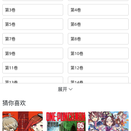
第3卷
第4卷
第5卷
第6卷
第7卷
第8卷
第9卷
第10卷
第11卷
第12卷
第13卷
第14卷
展开
第15卷
第16卷
猜你喜欢
第17卷
极01 记忆之桥
极02 剑门关的考验
特别篇